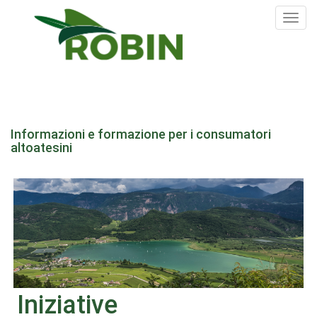
Tog
nav
Salta
al
Informazioni e formazione per i consumatori
contenuto
altoatesini
principale
Iniziative