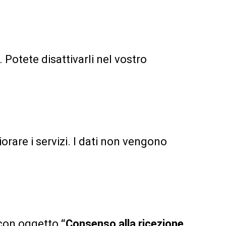
. Potete disattivarli nel vostro
orare i servizi. I dati non vengono
l con oggetto
“Consenso alla ricezione