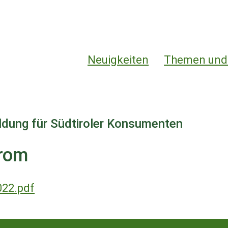
Hauptnavigation
Neuigkeiten
Themen und
ildung für Südtiroler Konsumenten
trom
022.pdf